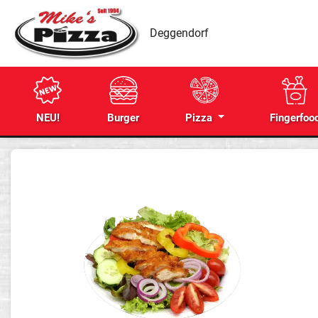
Deggendorf
NEU!
Burger
Pizza
Fingerfoo