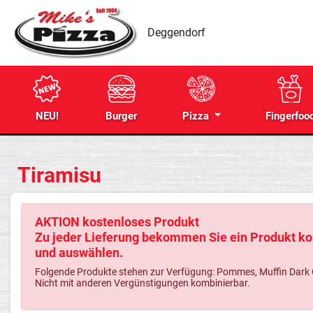
Deggendorf
NEU!
Burger
Pizza
Fingerfoo
Tiramisu
AKTION kostenloses Produkt
Zu jeder Lieferung bekommen Sie ein Produkt kos
und auswählen.
Folgende Produkte stehen zur Verfügung: Pommes, Muffin Dark Cho
Nicht mit anderen Vergünstigungen kombinierbar.