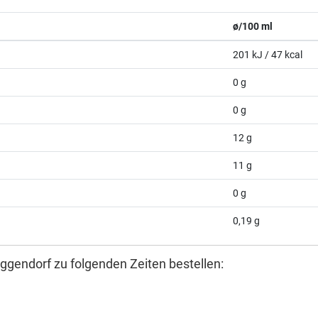
ø/100 ml
201 kJ / 47 kcal
0 g
0 g
12 g
11 g
0 g
0,19 g
ggendorf zu folgenden Zeiten bestellen: