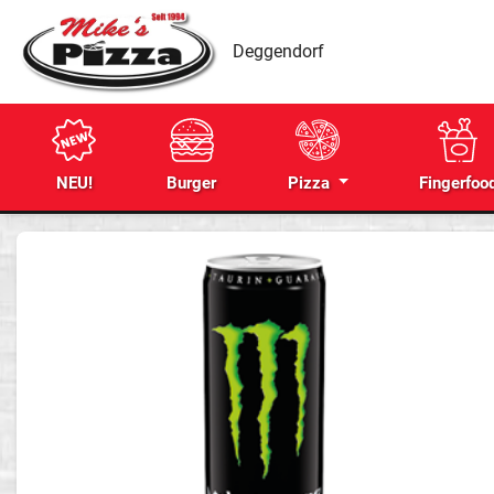
Deggendorf
NEU!
Burger
Pizza
Fingerfoo