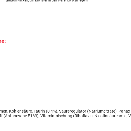
(Button klicken, um Monster in den Warenkorb zu legen)
ne:
men, Kohlensäure, Taurin (0,4%), Säureregulator (Natriumcitrate), Panax 
ff (Anthocyane E163), Vitaminmischung (Riboflavin, Nicotinsäureamid, V