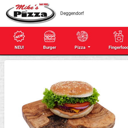
Deggendorf
NEU!
Burger
Pizza
Fingerfoo